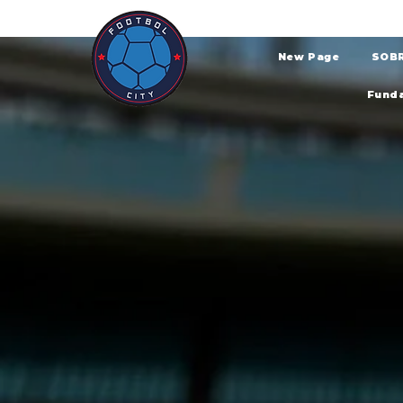
New Page
SOB
Funda