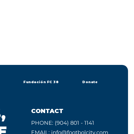
Fundación FC 38
Donate
,
CONTACT
PHONE: (904) 801 - 1141
E
EMAIL:
info@footbolcity.com