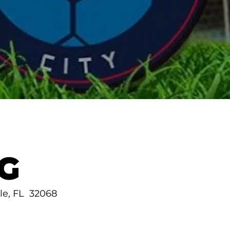
G
le, FL 32068