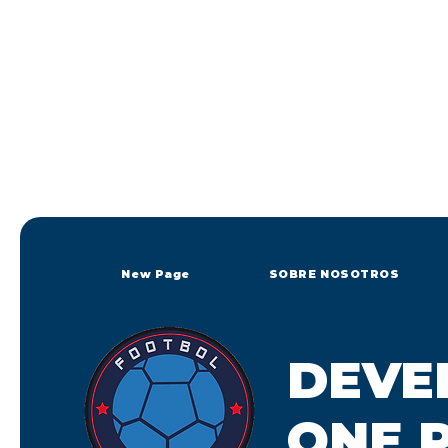
New Page
SOBRE NOSOTROS
DEVE
ONE P