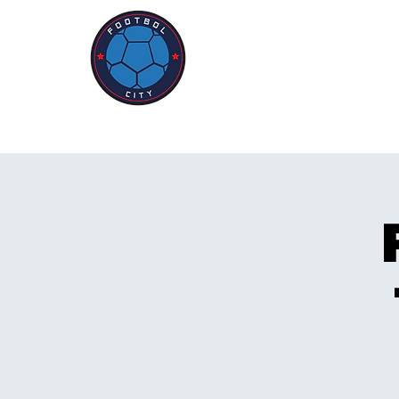
New Page
SOB
Funda