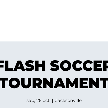
RE NOSOTROS
PROGRAMAS
UBICACIONES
COMERC
ción FC 38
Donate
FLASH SOCCE
TOURNAMEN
sáb, 26 oct
  |  
Jacksonville